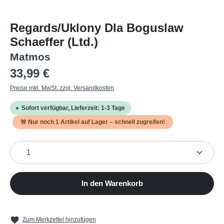
Regards/Uklony Dla Boguslaw
Schaeffer (Ltd.)
Matmos
Regulärer Preis:
33,99 €
Preise inkl. MwSt. zzgl. Versandkosten
Sofort verfügbar, Lieferzeit: 1-3 Tage
🚨 Nur noch
1
Artikel auf Lager – schnell zugreifen!
Produkt Anzahl: Gib den gewünschten Wert ein oder b
In den Warenkorb
Zum Merkzettel hinzufügen