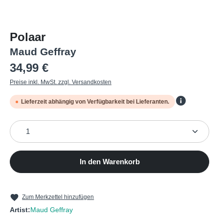
Polaar
Maud Geffray
Regulärer Preis:
34,99 €
Preise inkl. MwSt. zzgl. Versandkosten
Lieferzeit abhängig von Verfügbarkeit bei Lieferanten.
Produkt Anzahl: Gib den gewünschten Wert ein oder b
In den Warenkorb
Zum Merkzettel hinzufügen
Artist:
Maud Geffray