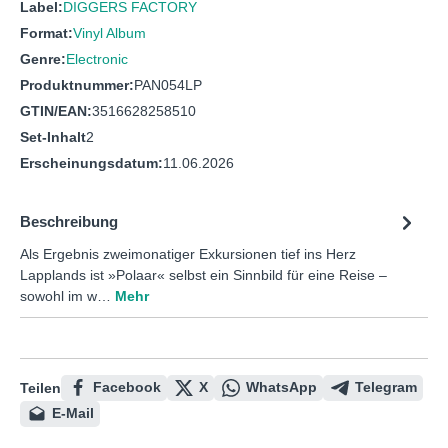
Label:
DIGGERS FACTORY
Format:
Vinyl Album
Genre:
Electronic
Produktnummer:
PAN054LP
GTIN/EAN:
3516628258510
Set-Inhalt
2
Erscheinungsdatum:
11.06.2026
Beschreibung
Als Ergebnis zweimonatiger Exkursionen tief ins Herz
Lapplands ist »Polaar« selbst ein Sinnbild für eine Reise –
sowohl im w…
Mehr
Facebook
X
WhatsApp
Telegram
Teilen
E-Mail