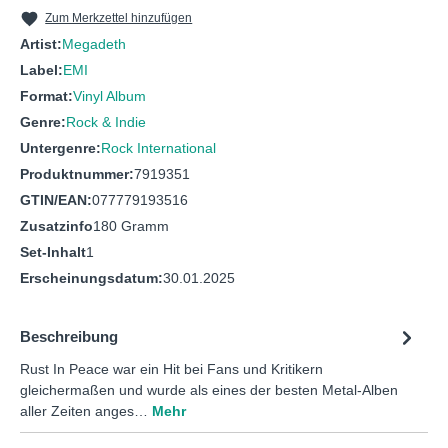
Zum Merkzettel hinzufügen
Artist:
Megadeth
Label:
EMI
Format:
Vinyl Album
Genre:
Rock & Indie
Untergenre:
Rock International
Produktnummer:
7919351
GTIN/EAN:
077779193516
Zusatzinfo
180 Gramm
Set-Inhalt
1
Erscheinungsdatum:
30.01.2025
Beschreibung
Rust In Peace war ein Hit bei Fans und Kritikern
gleichermaßen und wurde als eines der besten Metal-Alben
aller Zeiten anges…
Mehr