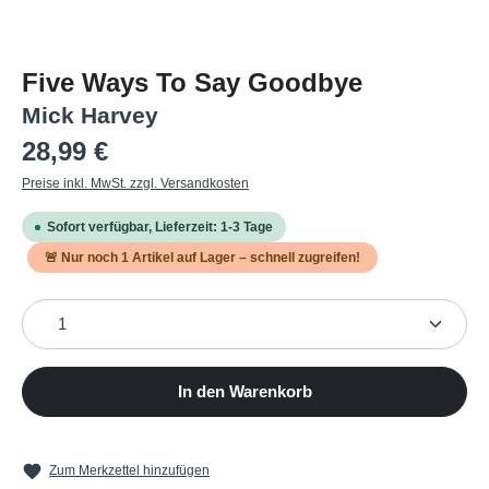
Five Ways To Say Goodbye
Mick Harvey
Regulärer Preis:
28,99 €
Preise inkl. MwSt. zzgl. Versandkosten
Sofort verfügbar, Lieferzeit: 1-3 Tage
🚨 Nur noch
1
Artikel auf Lager – schnell zugreifen!
Produkt Anzahl: Gib den gewünschten Wert ein oder b
In den Warenkorb
Zum Merkzettel hinzufügen