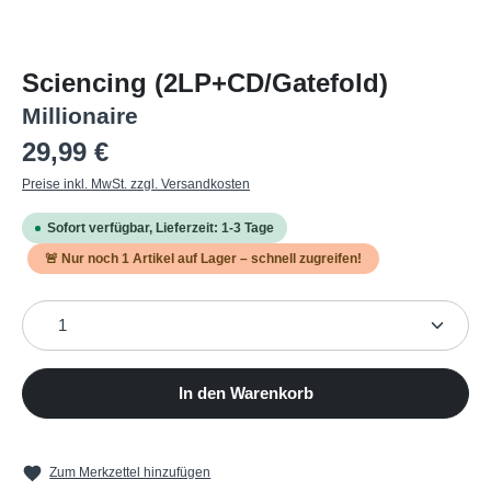
Sciencing (2LP+CD/Gatefold)
Millionaire
Regulärer Preis:
29,99 €
Preise inkl. MwSt. zzgl. Versandkosten
Sofort verfügbar, Lieferzeit: 1-3 Tage
🚨 Nur noch
1
Artikel auf Lager – schnell zugreifen!
Produkt Anzahl: Gib den gewünschten Wert ein oder b
In den Warenkorb
Zum Merkzettel hinzufügen