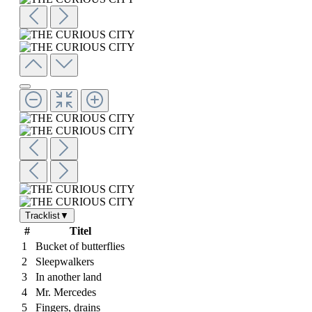
Tracklist
▼
#
Titel
1
Bucket of butterflies
2
Sleepwalkers
3
In another land
4
Mr. Mercedes
5
Fingers, drains