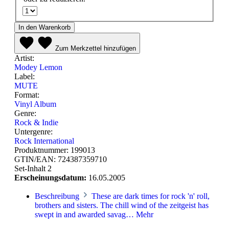
In den Warenkorb
Zum Merkzettel hinzufügen
Artist:
Modey Lemon
Label:
MUTE
Format:
Vinyl Album
Genre:
Rock & Indie
Untergenre:
Rock International
Produktnummer:
199013
GTIN/EAN:
724387359710
Set-Inhalt
2
Erscheinungsdatum:
16.05.2005
Beschreibung
These are dark times for rock 'n' roll,
brothers and sisters. The chill wind of the zeitgeist has
swept in and awarded savag…
Mehr