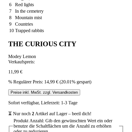
6
Red lights
7
In the cemetery
8
Mountain mist
9
Countries
10
Trapped rabbits
THE CURIOUS CITY
Modey Lemon
Verkaufspreis:
11,99 €
%
Regulärer Preis:
14,99 €
(20.01% gespart)
Preise inkl. MwSt. zzgl. Versandkosten
Sofort verfügbar, Lieferzeit: 1-3 Tage
⏳ Nur noch
2
Artikel auf Lager – beeil dich!
Produkt Anzahl: Gib den gewünschten Wert ein oder
benutze die Schaltflächen um die Anzahl zu erhöhen
oder zu reduzieren.