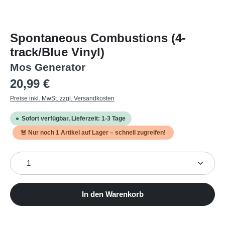
Spontaneous Combustions (4-
track/Blue Vinyl)
Mos Generator
Regulärer Preis:
20,99 €
Preise inkl. MwSt. zzgl. Versandkosten
Sofort verfügbar, Lieferzeit: 1-3 Tage
🚨 Nur noch
1
Artikel auf Lager – schnell zugreifen!
Produkt Anzahl: Gib den gewünschten Wert ein oder b
In den Warenkorb