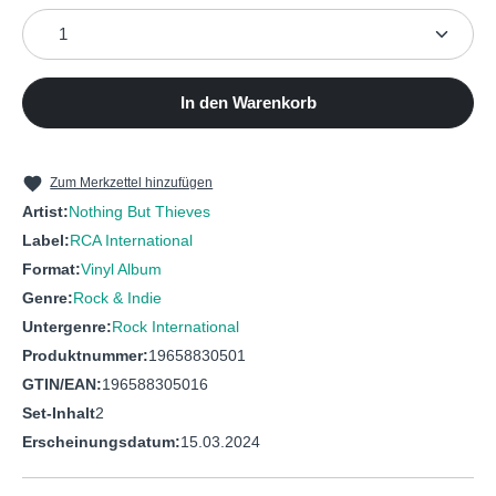
Produkt Anzahl: Gib den gewünschten Wert ein oder b
Nothing But Thieves / Mason,
Time :: Fate :: Karma ::
5
Conor
God
Nothing But Thieves / Mason,
6
Pure You
Conor
In den Warenkorb
7
Nothing But Thieves
Overcome - Stripped
Tomorrow Is Closed -
Zum Merkzettel hinzufügen
8
Nothing But Thieves
Stripped
Artist:
Nothing But Thieves
Label:
RCA International
Format:
Vinyl Album
Genre:
Rock & Indie
Untergenre:
Rock International
Produktnummer:
19658830501
GTIN/EAN:
196588305016
Set-Inhalt
2
Erscheinungsdatum:
15.03.2024