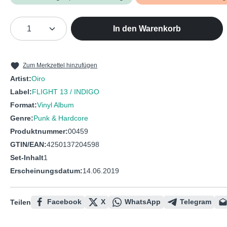
Produkt Anzahl: Gib den gewünschten We
In den Warenkorb
Zum Merkzettel hinzufügen
Artist:
Oiro
Label:
FLIGHT 13 / INDIGO
Format:
Vinyl Album
Genre:
Punk & Hardcore
Produktnummer:
00459
GTIN/EAN:
4250137204598
Set-Inhalt
1
Erscheinungsdatum:
14.06.2019
Facebook
X
WhatsApp
Telegram
Teilen