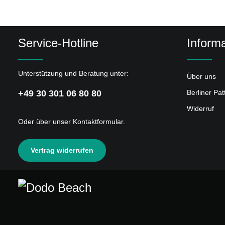
4
Useless
5
Mit Dem Mofa Nach Italien
Service-Hotline
Informa
6
Die Welt Aufteilen
7
Schulschwänzer Rowdy & Co.
Unterstützung und Beratung unter:
Über uns
8
Streichelzoo (B-Seite)
+49 30 301 06 80 80
Berliner Pa
9
20 vor 10
Widerruf
10
Vom Wieso Zum Warum
Oder über unser
Kontaktformular
.
11
Bolz Like Hölle
12
Vier Gegen Willie
Vertrag widerrufen
13
Gabi