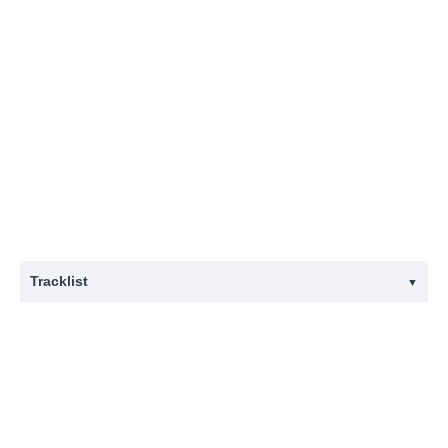
Tracklist
▼
#
Titel
1
Sick Off (A-Seite)
2
Oi Spiesser
3
Refusal To Pay