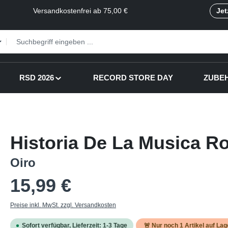
Versandkostenfrei ab 75,00 €
Jet
RSD 2026
RECORD STORE DAY
ZUBE
Historia De La Musica R
Oiro
Regulärer Preis:
15,99 €
Preise inkl. MwSt. zzgl. Versandkosten
Sofort verfügbar, Lieferzeit: 1-3 Tage
🚨 Nur noch
1
Artikel auf Lag