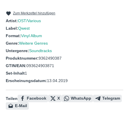
That lucky old sun (Just rolls around
10
Charles, Ray
heaven all day)
Zum Merkzettel hinzufügen
Artist:
OST/Various
11
Ellington, Duke
Arabesque Cookie
Label:
Qwest
Jr. Walker & The
12
Shotgun
Format:
Vinyl Album
All Stars
Genre:
Weitere Genres
13
Franklin, Aretha
Someday we'll all be free
Untergenre:
Soundtracks
Produktnummer:
9362490387
GTIN/EAN:
093624903871
Set-Inhalt
1
Erscheinungsdatum:
13.04.2019
Facebook
X
WhatsApp
Telegram
Teilen
E-Mail