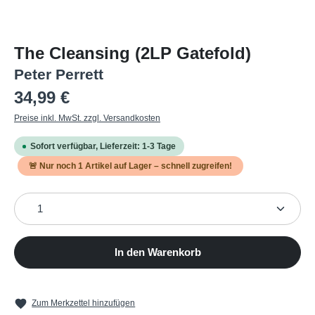
The Cleansing (2LP Gatefold)
Peter Perrett
Regulärer Preis:
34,99 €
Preise inkl. MwSt. zzgl. Versandkosten
Sofort verfügbar, Lieferzeit: 1-3 Tage
🚨 Nur noch
1
Artikel auf Lager – schnell zugreifen!
Produkt Anzahl: Gib den gewünschten Wert ein oder b
In den Warenkorb
Zum Merkzettel hinzufügen