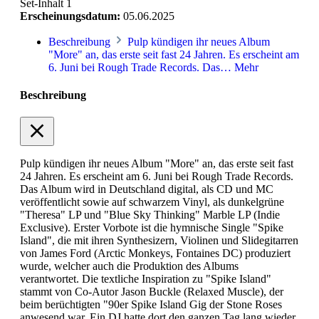
Set-Inhalt
1
Erscheinungsdatum:
05.06.2025
Beschreibung
Pulp kündigen ihr neues Album
"More" an, das erste seit fast 24 Jahren. Es erscheint am
6. Juni bei Rough Trade Records. Das…
Mehr
Beschreibung
Pulp kündigen ihr neues Album "More" an, das erste seit fast
24 Jahren. Es erscheint am 6. Juni bei Rough Trade Records.
Das Album wird in Deutschland digital, als CD und MC
veröffentlicht sowie auf schwarzem Vinyl, als dunkelgrüne
"Theresa" LP und "Blue Sky Thinking" Marble LP (Indie
Exclusive). Erster Vorbote ist die hymnische Single "Spike
Island", die mit ihren Synthesizern, Violinen und Slidegitarren
von James Ford (Arctic Monkeys, Fontaines DC) produziert
wurde, welcher auch die Produktion des Albums
verantwortet. Die textliche Inspiration zu "Spike Island"
stammt von Co-Autor Jason Buckle (Relaxed Muscle), der
beim berüchtigten "90er Spike Island Gig der Stone Roses
anwesend war. Ein DJ hatte dort den ganzen Tag lang wieder