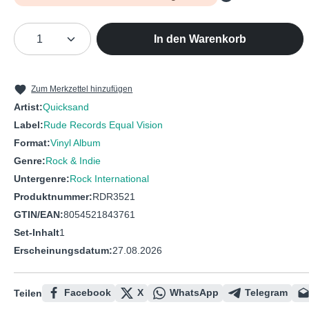
Produkt Anzahl: Gib den gewünschten We
In den Warenkorb
Zum Merkzettel hinzufügen
Artist:
Quicksand
Label:
Rude Records Equal Vision
Format:
Vinyl Album
Genre:
Rock & Indie
Untergenre:
Rock International
Produktnummer:
RDR3521
GTIN/EAN:
8054521843761
Set-Inhalt
1
Erscheinungsdatum:
27.08.2026
Facebook
X
WhatsApp
Telegram
Teilen