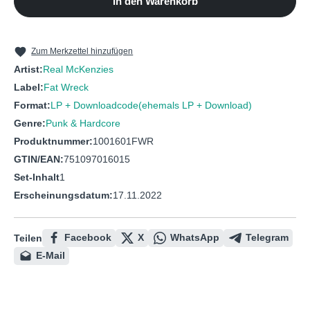
In den Warenkorb
10
Dead man's chest
11
Swansea Town
12
Blow the man down
Zum Merkzettel hinzufügen
Artist:
Real McKenzies
Label:
Fat Wreck
Format:
LP + Downloadcode(ehemals LP + Download)
Genre:
Punk & Hardcore
Produktnummer:
1001601FWR
GTIN/EAN:
751097016015
Set-Inhalt
1
Erscheinungsdatum:
17.11.2022
Facebook
X
WhatsApp
Telegram
Teilen
E-Mail