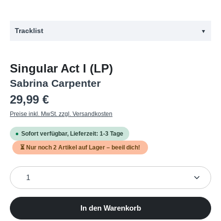
Tracklist
▼
#
Titel
Singular Act I (LP)
1
Almost Love
Sabrina Carpenter
2
Paris
Regulärer Preis:
29,99 €
3
Hold Tight
Preise inkl. MwSt. zzgl. Versandkosten
4
Sue Me
Sofort verfügbar, Lieferzeit: 1-3 Tage
5
prfct
⏳ Nur noch
2
Artikel auf Lager – beeil dich!
6
Bad Time
Produkt Anzahl: Gib den gewünschten Wert ein oder b
7
Mona Lisa
8
Diamonds Are Forever
In den Warenkorb