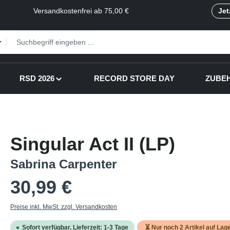
Versandkostenfrei ab 75,00 €
Jet
RSD 2026
RECORD STORE DAY
ZUBE
Singular Act II (LP)
Sabrina Carpenter
Regulärer Preis:
30,99 €
Preise inkl. MwSt. zzgl. Versandkosten
Sofort verfügbar, Lieferzeit: 1-3 Tage
⏳ Nur noch
2
Artikel auf Lage