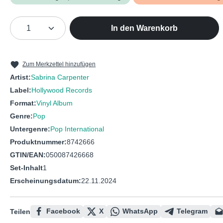
Produkt Anzahl: Gib den gewünschten We
In den Warenkorb
Zum Merkzettel hinzufügen
Artist:
Sabrina Carpenter
Label:
Hollywood Records
Format:
Vinyl Album
Genre:
Pop
Untergenre:
Pop International
Produktnummer:
8742666
GTIN/EAN:
050087426668
Set-Inhalt
1
Erscheinungsdatum:
22.11.2024
Facebook
X
WhatsApp
Telegram
Teilen