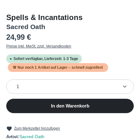
Spells & Incantations
Sacred Oath
Regulärer Preis:
24,99 €
Preise inkl. MwSt. zzgl. Versandkosten
Sofort verfügbar, Lieferzeit: 1-3 Tage
🚨 Nur noch
1
Artikel auf Lager – schnell zugreifen!
Produkt Anzahl: Gib den gewünschten Wert ein oder b
In den Warenkorb
Zum Merkzettel hinzufügen
Artist:
Sacred Oath