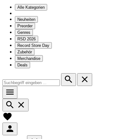
Alle Kategorien
Neuheiten
Preorder
Genres
RSD 2026
Record Store Day
Zubehör
Merchandise
Deals