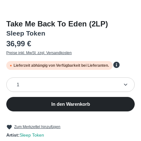
Take Me Back To Eden (2LP)
Sleep Token
Regulärer Preis:
36,99 €
Preise inkl. MwSt. zzgl. Versandkosten
Lieferzeit abhängig von Verfügbarkeit bei Lieferanten.
Produkt Anzahl: Gib den gewünschten Wert ein oder b
In den Warenkorb
Zum Merkzettel hinzufügen
Artist:
Sleep Token