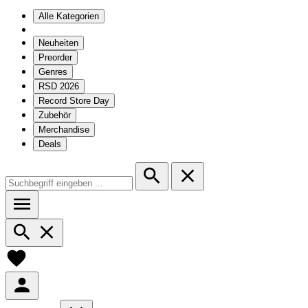
Alle Kategorien
Neuheiten
Preorder
Genres
RSD 2026
Record Store Day
Zubehör
Merchandise
Deals