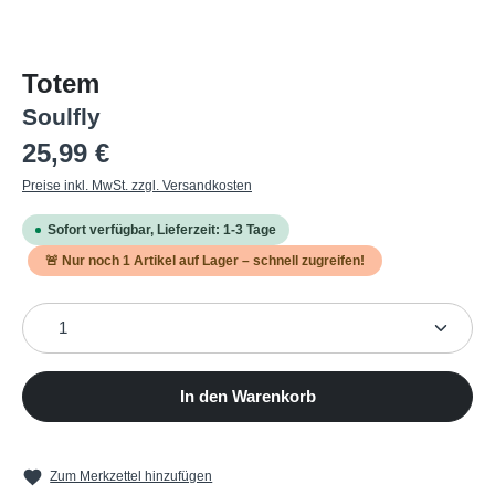
Totem
Soulfly
Regulärer Preis:
25,99 €
Preise inkl. MwSt. zzgl. Versandkosten
Sofort verfügbar, Lieferzeit: 1-3 Tage
🚨 Nur noch
1
Artikel auf Lager – schnell zugreifen!
Produkt Anzahl: Gib den gewünschten Wert ein oder b
In den Warenkorb
Zum Merkzettel hinzufügen