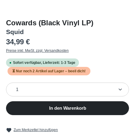
Cowards (Black Vinyl LP)
Squid
Regulärer Preis:
34,99 €
Preise inkl. MwSt. zzgl. Versandkosten
Sofort verfügbar, Lieferzeit: 1-3 Tage
⏳ Nur noch
2
Artikel auf Lager – beeil dich!
Produkt Anzahl: Gib den gewünschten Wert ein oder b
In den Warenkorb
Zum Merkzettel hinzufügen