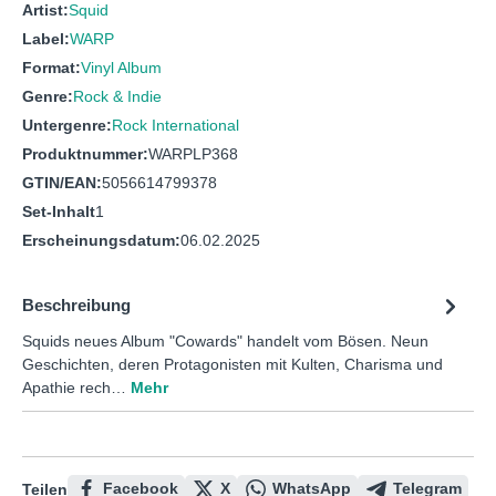
Artist:
Squid
Label:
WARP
Format:
Vinyl Album
Genre:
Rock & Indie
Untergenre:
Rock International
Produktnummer:
WARPLP368
GTIN/EAN:
5056614799378
Set-Inhalt
1
Erscheinungsdatum:
06.02.2025
Beschreibung
Squids neues Album "Cowards" handelt vom Bösen. Neun
Geschichten, deren Protagonisten mit Kulten, Charisma und
Apathie rech…
Mehr
Facebook
X
WhatsApp
Telegram
Teilen