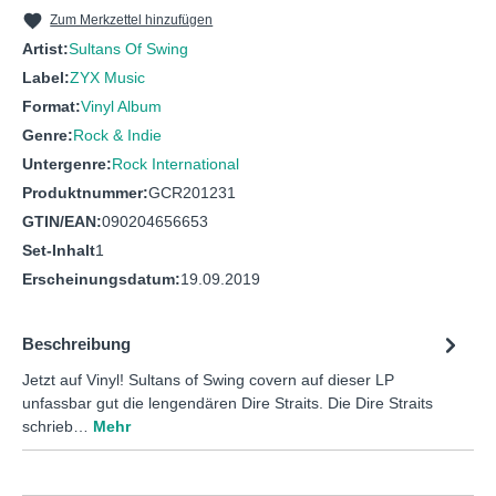
10
WALK OF LIFE
Zum Merkzettel hinzufügen
Artist:
Sultans Of Swing
Label:
ZYX Music
Format:
Vinyl Album
Genre:
Rock & Indie
Untergenre:
Rock International
Produktnummer:
GCR201231
GTIN/EAN:
090204656653
Set-Inhalt
1
Erscheinungsdatum:
19.09.2019
Beschreibung
Jetzt auf Vinyl! Sultans of Swing covern auf dieser LP
unfassbar gut die lengendären Dire Straits. Die Dire Straits
schrieb…
Mehr