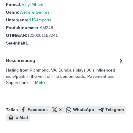
Format:
Vinyl Album
Genre:
Weirere Genres
Untergenre:
US-Importe
Produktnummer:
AM248
GTIN/EAN:
1230001152241
Set-Inhalt
1
Beschreibung
Hailing from Richmond, VA, Sundials plays 90's influenced
indie/punk in the vein of The Lemonheads, Pavement and
Superchunk.…
Mehr
Facebook
X
WhatsApp
Telegram
Teilen
E-Mail