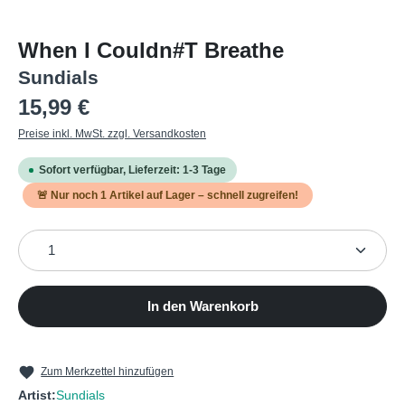
When I Couldn#T Breathe
Sundials
Regulärer Preis:
15,99 €
Preise inkl. MwSt. zzgl. Versandkosten
Sofort verfügbar, Lieferzeit: 1-3 Tage
🚨 Nur noch
1
Artikel auf Lager – schnell zugreifen!
Produkt Anzahl: Gib den gewünschten Wert ein oder b
In den Warenkorb
Zum Merkzettel hinzufügen
Artist:
Sundials