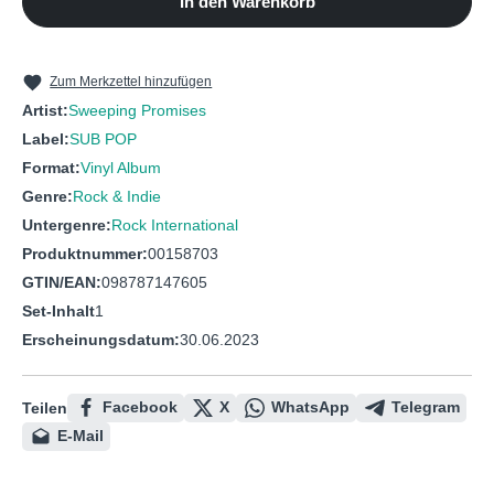
In den Warenkorb
10
Ideal No
Zum Merkzettel hinzufügen
Artist:
Sweeping Promises
Label:
SUB POP
Format:
Vinyl Album
Genre:
Rock & Indie
Untergenre:
Rock International
Produktnummer:
00158703
GTIN/EAN:
098787147605
Set-Inhalt
1
Erscheinungsdatum:
30.06.2023
Facebook
X
WhatsApp
Telegram
Teilen
E-Mail