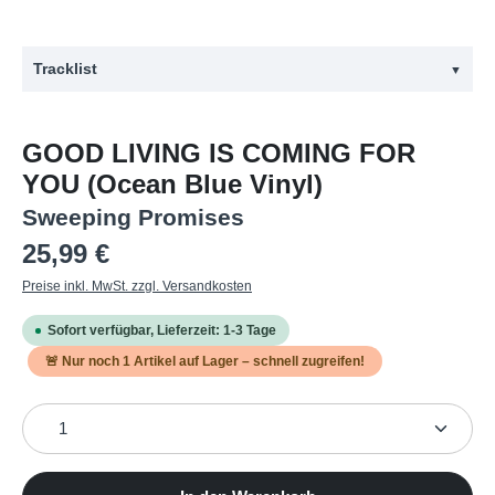
Tracklist
▼
#
Titel
GOOD LIVING IS COMING FOR
1
Eraser
YOU (Ocean Blue Vinyl)
2
Shadow Me
Sweeping Promises
3
Good Living is Coming for You
Regulärer Preis:
25,99 €
4
Connoisseur of Salt
Preise inkl. MwSt. zzgl. Versandkosten
5
Walk in Place
Sofort verfügbar, Lieferzeit: 1-3 Tage
6
You Shatter
🚨 Nur noch
1
Artikel auf Lager – schnell zugreifen!
7
Petit Four
Produkt Anzahl: Gib den gewünschten Wert ein oder b
8
Can't Hide It
9
Throw of the Dice