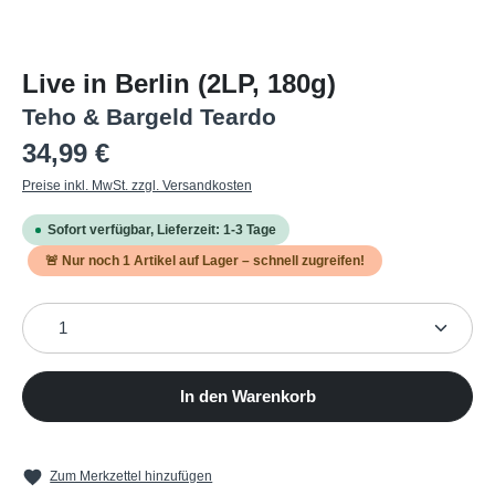
Live in Berlin (2LP, 180g)
Teho & Bargeld Teardo
Regulärer Preis:
34,99 €
Preise inkl. MwSt. zzgl. Versandkosten
Sofort verfügbar, Lieferzeit: 1-3 Tage
🚨 Nur noch
1
Artikel auf Lager – schnell zugreifen!
Produkt Anzahl: Gib den gewünschten Wert ein oder b
In den Warenkorb
Zum Merkzettel hinzufügen