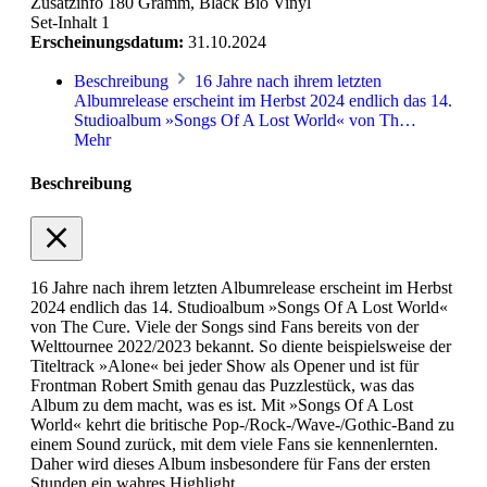
Zusatzinfo
180 Gramm, Black Bio Vinyl
Set-Inhalt
1
Erscheinungsdatum:
31.10.2024
Beschreibung
16 Jahre nach ihrem letzten
Albumrelease erscheint im Herbst 2024 endlich das 14.
Studioalbum »Songs Of A Lost World« von Th…
Mehr
Beschreibung
16 Jahre nach ihrem letzten Albumrelease erscheint im Herbst
2024 endlich das 14. Studioalbum »Songs Of A Lost World«
von The Cure. Viele der Songs sind Fans bereits von der
Welttournee 2022/2023 bekannt. So diente beispielsweise der
Titeltrack »Alone« bei jeder Show als Opener und ist für
Frontman Robert Smith genau das Puzzlestück, was das
Album zu dem macht, was es ist. Mit »Songs Of A Lost
World« kehrt die britische Pop-/Rock-/Wave-/Gothic-Band zu
einem Sound zurück, mit dem viele Fans sie kennenlernten.
Daher wird dieses Album insbesondere für Fans der ersten
Stunden ein wahres Highlight.