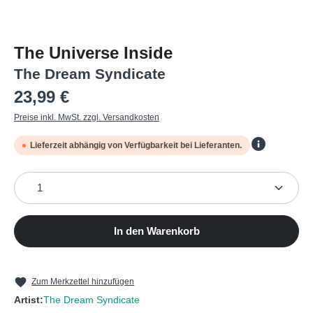
The Universe Inside
The Dream Syndicate
Regulärer Preis:
23,99 €
Preise inkl. MwSt. zzgl. Versandkosten
Lieferzeit abhängig von Verfügbarkeit bei Lieferanten.
Produkt Anzahl: Gib den gewünschten Wert ein oder b
In den Warenkorb
Zum Merkzettel hinzufügen
Artist:
The Dream Syndicate