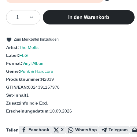
Produkt Anzahl: Gib den gewünschten We
In den Warenkorb
Zum Merkzettel hinzufügen
Artist:
The Meffs
Label:
FLG
Format:
Vinyl Album
Genre:
Punk & Hardcore
Produktnummer:
N2839
GTIN/EAN:
8024391157978
Set-Inhalt
1
Zusatzinfo
Indie Excl.
Erscheinungsdatum:
10.09.2026
Facebook
X
WhatsApp
Telegram
Teilen