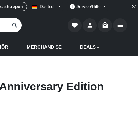
zt shoppen
Deutsch
Service/Hilfe
Warenkorb enthä
HÖR
MERCHANDISE
DEALS
Anniversary Edition