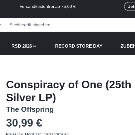
Versandkostenfrei ab 75,00 €
Jet
RSD 2026
RECORD STORE DAY
ZUBE
Conspiracy of One (25th 
Silver LP)
The Offspring
Regulärer Preis:
30,99 €
Preise inkl. MwSt. zzgl. Versandkosten