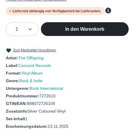
Lieferzeit abhängig von Verfügbarkeit bei Lieferanten.
Produkt Anzahl: Gib den gewünschten We
In den Warenkorb
Zum Merkzettel hinzufügen
Artist:
The Offspring
Label:
Concord Records
Format:
Vinyl Album
Genre:
Rock & Indie
Untergenre:
Rock International
Produktnummer:
7272610
GTIN/EAN:
888072726109
Zusatzinfo
Silver Coloured Vinyl
Set-Inhalt
1
Erscheinungsdatum:
13.11.2025