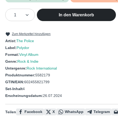
Produkt Anzahl: Gib den gewünschten We
In den Warenkorb
Zum Merkzettel hinzufügen
Artist:
The Police
Label:
Polydor
Format:
Vinyl Album
Genre:
Rock & Indie
Untergenre:
Rock International
Produktnummer:
5582179
GTIN/EAN:
602455821799
Set-Inhalt
4
Erscheinungsdatum:
26.07.2024
Facebook
X
WhatsApp
Telegram
Teilen