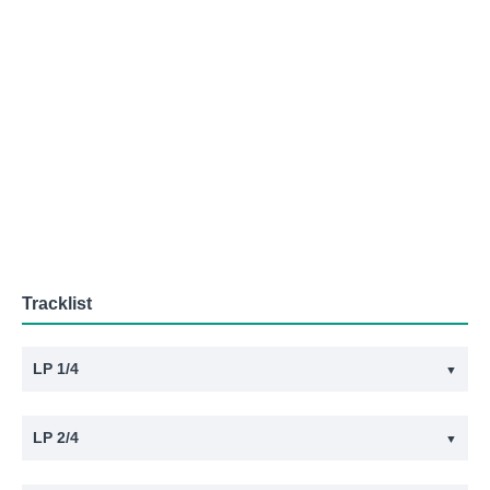
Tracklist
LP 1/4
▼
#
Titel
LP 2/4
▼
1
Synchronicity I (Remastered 2003)
#
Titel
2
Walking In Your Footsteps (Remastered 2003)