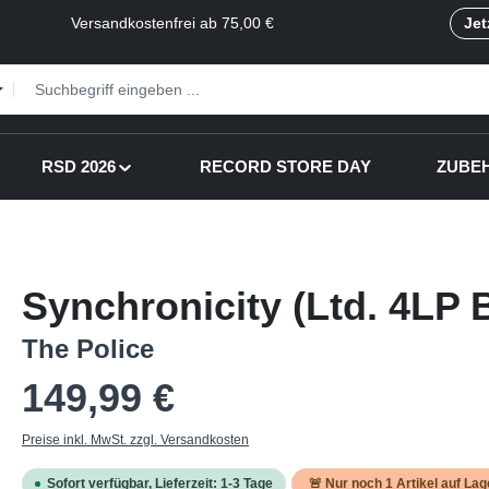
Versandkostenfrei ab 75,00 €
Jet
RSD 2026
RECORD STORE DAY
ZUBE
Synchronicity (Ltd. 4LP 
The Police
Regulärer Preis:
149,99 €
Preise inkl. MwSt. zzgl. Versandkosten
Sofort verfügbar, Lieferzeit: 1-3 Tage
🚨 Nur noch
1
Artikel auf Lag