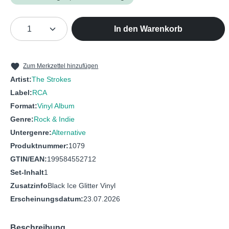
Produkt Anzahl: Gib den gewünschten We
In den Warenkorb
Zum Merkzettel hinzufügen
Artist:
The Strokes
Label:
RCA
Format:
Vinyl Album
Genre:
Rock & Indie
Untergenre:
Alternative
Produktnummer:
1079
GTIN/EAN:
199584552712
Set-Inhalt
1
Zusatzinfo
Black Ice Glitter Vinyl
Erscheinungsdatum:
23.07.2026
Beschreibung