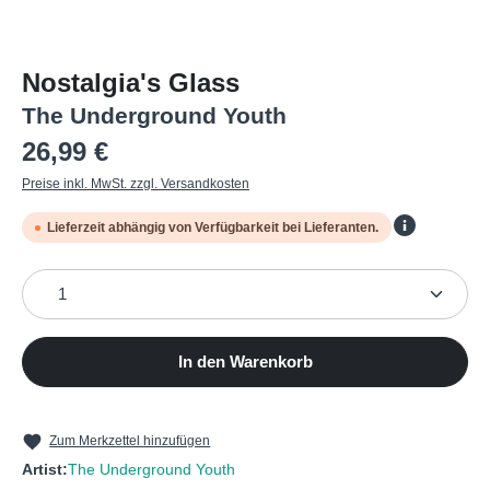
Nostalgia's Glass
The Underground Youth
Regulärer Preis:
26,99 €
Preise inkl. MwSt. zzgl. Versandkosten
Lieferzeit abhängig von Verfügbarkeit bei Lieferanten.
Produkt Anzahl: Gib den gewünschten Wert ein oder b
In den Warenkorb
Zum Merkzettel hinzufügen
Artist:
The Underground Youth