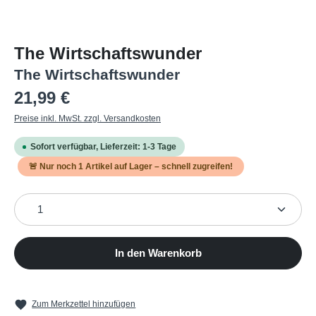
The Wirtschaftswunder
The Wirtschaftswunder
Regulärer Preis:
21,99 €
Preise inkl. MwSt. zzgl. Versandkosten
Sofort verfügbar, Lieferzeit: 1-3 Tage
🚨 Nur noch
1
Artikel auf Lager – schnell zugreifen!
Produkt Anzahl: Gib den gewünschten Wert ein oder b
In den Warenkorb
Zum Merkzettel hinzufügen