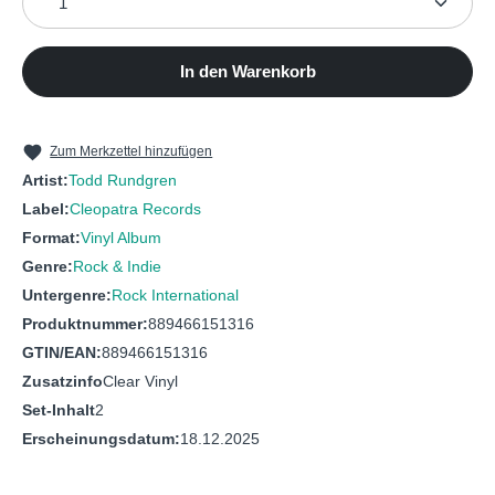
7
The Wheel
9
Free, Male and 21
8
Hawking
10
Hello, It's Me
In den Warenkorb
11
Bang The Drum All Day
12
You've Got To Hide Your Love Away
Zum Merkzettel hinzufügen
Artist:
Todd Rundgren
Label:
Cleopatra Records
Format:
Vinyl Album
Genre:
Rock & Indie
Untergenre:
Rock International
Produktnummer:
889466151316
GTIN/EAN:
889466151316
Zusatzinfo
Clear Vinyl
Set-Inhalt
2
Erscheinungsdatum:
18.12.2025