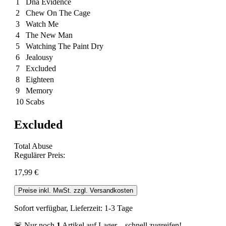
1
Dna Evidence
2
Chew On The Cage
3
Watch Me
4
The New Man
5
Watching The Paint Dry
6
Jealousy
7
Excluded
8
Eighteen
9
Memory
10
Scabs
Excluded
Total Abuse
Regulärer Preis:
17,99 €
Preise inkl. MwSt. zzgl. Versandkosten
Sofort verfügbar, Lieferzeit: 1-3 Tage
🚨 Nur noch
1
Artikel auf Lager – schnell zugreifen!