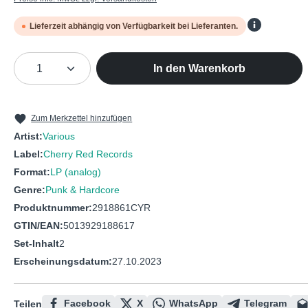
Lieferzeit abhängig von Verfügbarkeit bei Lieferanten.
Produkt Anzahl: Gib den gewünschten We
In den Warenkorb
Zum Merkzettel hinzufügen
Artist:
Various
Label:
Cherry Red Records
Format:
LP (analog)
Genre:
Punk & Hardcore
Produktnummer:
2918861CYR
GTIN/EAN:
5013929188617
Set-Inhalt
2
Erscheinungsdatum:
27.10.2023
Facebook
X
WhatsApp
Telegram
Teilen