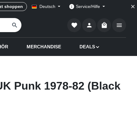
zt shoppen
Deutsch
Service/Hilfe
Warenkorb enthä
HÖR
MERCHANDISE
DEALS
UK Punk 1978-82 (Black