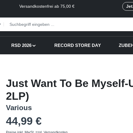
Versandkostenfrei ab 75,00 €
Jet
RSD 2026
RECORD STORE DAY
ZUBE
Just Want To Be Myself-
2LP)
Various
Regulärer Preis:
44,99 €
Preise inkl. MwSt. zzgl. Versandkosten