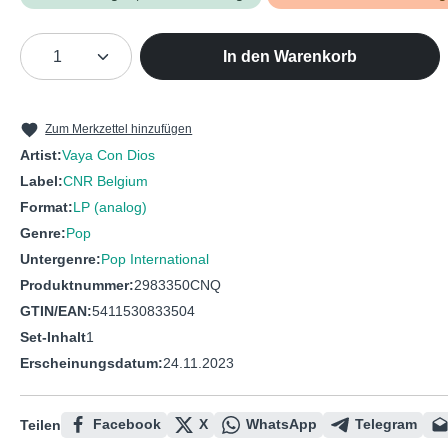
Produkt Anzahl: Gib den gewünschten We
In den Warenkorb
Zum Merkzettel hinzufügen
Artist:
Vaya Con Dios
Label:
CNR Belgium
Format:
LP (analog)
Genre:
Pop
Untergenre:
Pop International
Produktnummer:
2983350CNQ
GTIN/EAN:
5411530833504
Set-Inhalt
1
Erscheinungsdatum:
24.11.2023
Facebook
X
WhatsApp
Telegram
Teilen