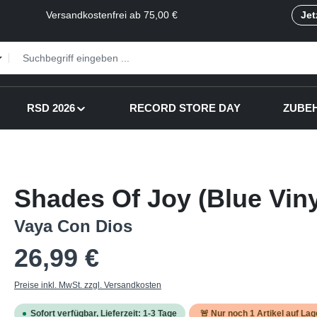
Versandkostenfrei ab 75,00 €
Jet
RSD 2026
RECORD STORE DAY
ZUBE
Shades Of Joy (Blue Viny
Vaya Con Dios
Regulärer Preis:
26,99 €
Preise inkl. MwSt. zzgl. Versandkosten
Sofort verfügbar, Lieferzeit: 1-3 Tage
🚨 Nur noch
1
Artikel auf Lag