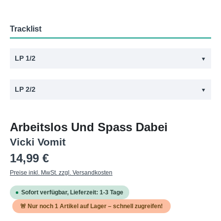
Tracklist
LP 1/2
▼
#
Titel
LP 2/2
▼
1
Arbeitslos Und Spass dabei
#
Titel
Arbeitslos Und Spass Dabei
1
Wohin Mit Omas Leiche
Vicki Vomit
Regulärer Preis:
14,99 €
Preise inkl. MwSt. zzgl. Versandkosten
Sofort verfügbar, Lieferzeit: 1-3 Tage
🚨 Nur noch
1
Artikel auf Lager – schnell zugreifen!