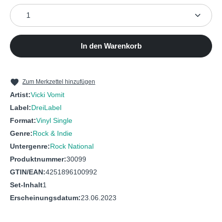
Produkt Anzahl: Gib den gewünschten Wert ein oder b
In den Warenkorb
Zum Merkzettel hinzufügen
Artist:
Vicki Vomit
Label:
DreiLabel
Format:
Vinyl Single
Genre:
Rock & Indie
Untergenre:
Rock National
Produktnummer:
30099
GTIN/EAN:
4251896100992
Set-Inhalt
1
Erscheinungsdatum:
23.06.2023