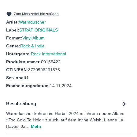
10
Too Cold to Hold
11
Weeds in the Garden
Zum Merkzettel hinzufügen
Artist:
Warmduscher
Label:
STRAP ORIGINALS
Format:
Vinyl Album
Genre:
Rock & Indie
Untergenre:
Rock International
Produktnummer:
00165422
GTIN/EAN:
8720996261576
Set-Inhalt
1
Erscheinungsdatum:
14.11.2024
Beschreibung
Warmduscher kehren im Herbst 2024 mit ihrem neuen Album
»Too Cold To Hold« zurück, auf dem Irvine Welsh, Lianne La
Havas, Ja…
Mehr