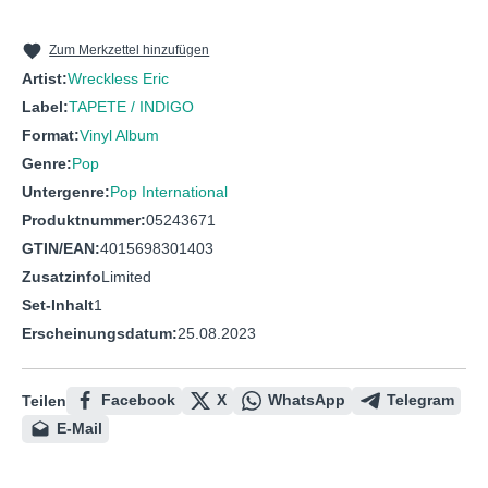
10
High Seas (Won & Lost)
11
On The Move
Zum Merkzettel hinzufügen
Artist:
Wreckless Eric
12
Esplanade By Moonlight
Label:
TAPETE / INDIGO
13
They Come Free With Cornflakes
Format:
Vinyl Album
14
Zoom (Glittering In The Sun)
Genre:
Pop
Untergenre:
Pop International
15
Drag Time
Produktnummer:
05243671
GTIN/EAN:
4015698301403
Zusatzinfo
Limited
Set-Inhalt
1
Erscheinungsdatum:
25.08.2023
Facebook
X
WhatsApp
Telegram
Teilen
E-Mail