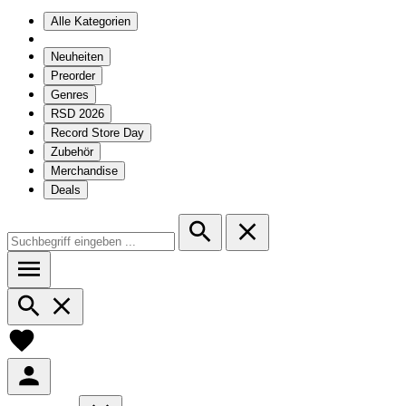
Alle Kategorien
Neuheiten
Preorder
Genres
RSD 2026
Record Store Day
Zubehör
Merchandise
Deals