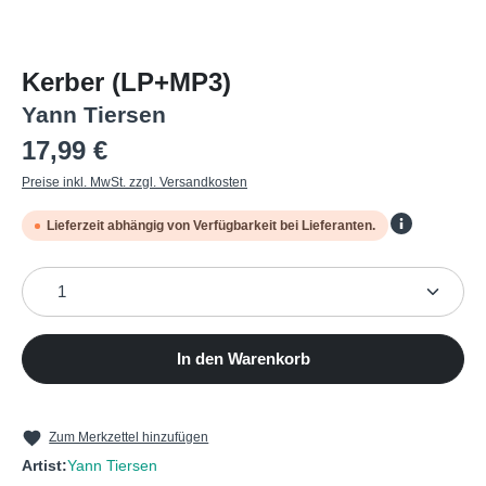
Kerber (LP+MP3)
Yann Tiersen
Regulärer Preis:
17,99 €
Preise inkl. MwSt. zzgl. Versandkosten
Lieferzeit abhängig von Verfügbarkeit bei Lieferanten.
Produkt Anzahl: Gib den gewünschten Wert ein oder b
In den Warenkorb
Zum Merkzettel hinzufügen
Artist:
Yann Tiersen