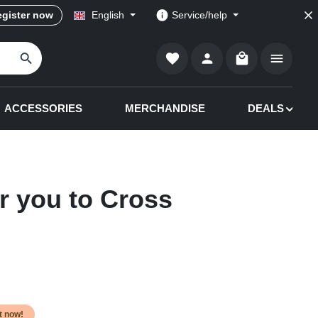
gister now
English
Service/help
Shopping cart co
ACCESSORIES
MERCHANDISE
DEALS
r you to Cross
it now!