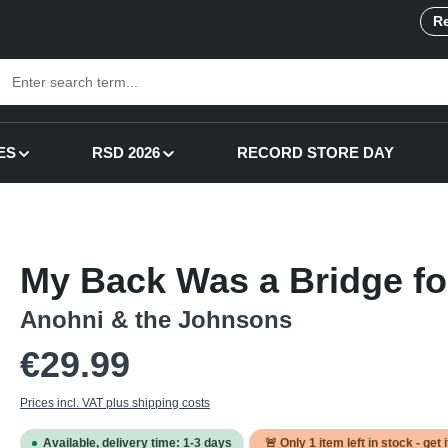
Re
ES
RSD 2026
RECORD STORE DAY
My Back Was a Bridge fo
Anohni & the Johnsons
Regular price:
€29.99
Prices incl. VAT plus shipping costs
Available, delivery time: 1-3 days
🚨 Only
1
item left in stock - get 