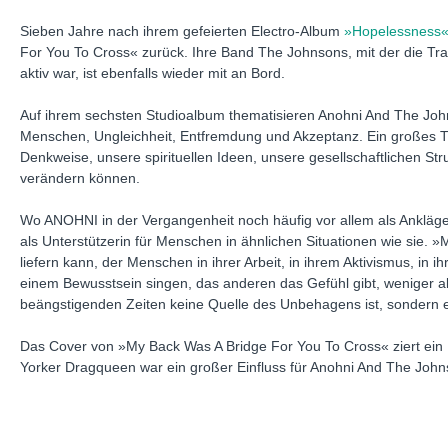
Sieben Jahre nach ihrem gefeierten Electro-Album
»Hopelessness
For You To Cross« zurück. Ihre Band The Johnsons, mit der die Tr
aktiv war, ist ebenfalls wieder mit an Bord.
Auf ihrem sechsten Studioalbum thematisieren Anohni And The John
Menschen, Ungleichheit, Entfremdung und Akzeptanz. Ein großes T
Denkweise, unsere spirituellen Ideen, unsere gesellschaftlichen 
verändern können.
Wo ANOHNI in der Vergangenheit noch häufig vor allem als Anklägerin
als Unterstützerin für Menschen in ähnlichen Situationen wie sie. »
liefern kann, der Menschen in ihrer Arbeit, in ihrem Aktivismus, i
einem Bewusstsein singen, das anderen das Gefühl gibt, weniger alle
beängstigenden Zeiten keine Quelle des Unbehagens ist, sondern ein
Das Cover von »My Back Was A Bridge For You To Cross« ziert ein 
Yorker Dragqueen war ein großer Einfluss für Anohni And The John