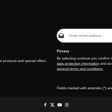
Email address*
Privacy
By selecting continue you confirm 
t products and special offers.
data protection information
and ac
general terms and conditions
.
Fields marked with asterisks (*) ar