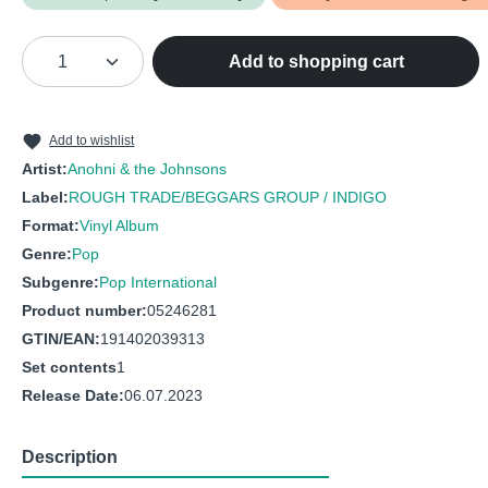
Product Quantity: Enter the desired amou
Add to shopping cart
Add to wishlist
Artist:
Anohni & the Johnsons
Label:
ROUGH TRADE/BEGGARS GROUP / INDIGO
Format:
Vinyl Album
Genre:
Pop
Subgenre:
Pop International
Product number:
05246281
GTIN/EAN:
191402039313
Set contents
1
Release Date:
06.07.2023
Description