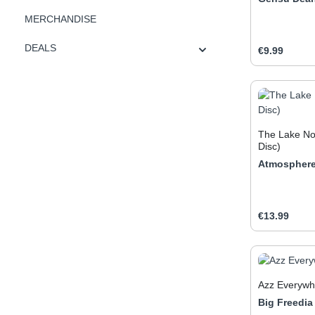
nominiert. Bi
MERCHANDISE
Werk als ein
einflussreic
DEALS
aller Zeiten.
Regular pric
€9.99
Produc
The Lake No
Disc)
Atmospher
Regular pric
€13.99
Produc
Azz Everywh
Big Freedia