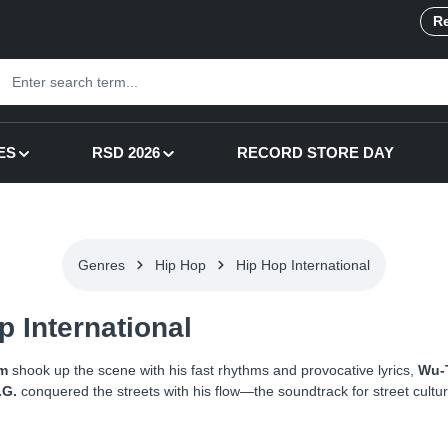
Re
ES
RSD 2026
RECORD STORE DAY
Genres
Hip Hop
Hip Hop International
p International
m
shook up the scene with his fast rhythms and provocative lyrics,
Wu-
.G.
conquered the streets with his flow—the soundtrack for street culture,