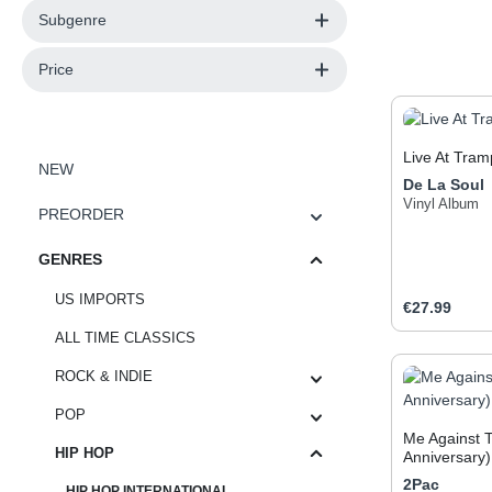
Subgenre
Price
Live At Tram
NEW
De La Soul
Vinyl Album
PREORDER
GENRES
US IMPORTS
Regular pric
€27.99
ALL TIME CLASSICS
Produc
ROCK & INDIE
POP
Me Against 
HIP HOP
Anniversary)
2Pac
»Me Against 
HIP HOP INTERNATIONAL