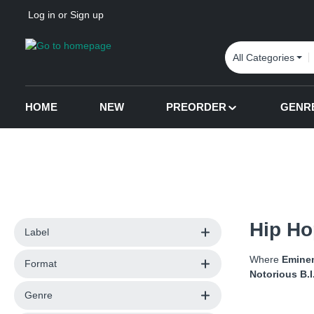
Log in
or
Sign up
p to main content
Skip to search
Skip to main navigation
All Categories
HOME
NEW
PREORDER
GENR
Hip Ho
Label
Where
Emine
Format
Notorious B.I
Genre