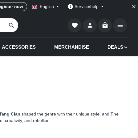
gister now
English
Service/help
Shopping cart co
ACCESSORIES
MERCHANDISE
DEALS
Tang Clan
shaped the genre with their unique style, and
The
 creativity, and rebellion.