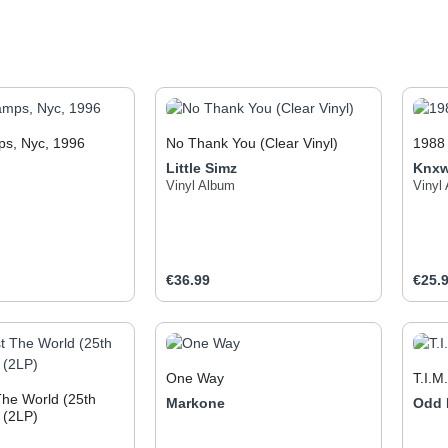
ps, Nyc, 1996
No Thank You (Clear Vinyl)
1988 
Little Simz
Knxw
Vinyl Album
Vinyl
e:
Regular price:
Regul
€36.99
€25.
t Quantity: Enter the desired amount or use
Product Quantity: Enter t
Pr
One Way
T.I.M
The World (25th
Markone
Odd
 (2LP)
The World« ist das