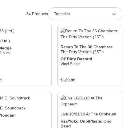
34 Products
(Ltd.)
Return To The 36 Chambers:
ledge
The Dirty Version (25Th
 Album
Ol' Dirty Bastard
Vinyl Single
ar price:
Regular price:
99
€129.99
 the buttons to increase or decrease the q
he desired amount or use the buttons to inc
oduct Quantity: Enter the desired amount o
Product Quantity: Ent
.E. Soundtrack
Live 10/01/10 At The Orpheum
 Nosdam
Rza/Yoko Ono/Plastic Ono
Band