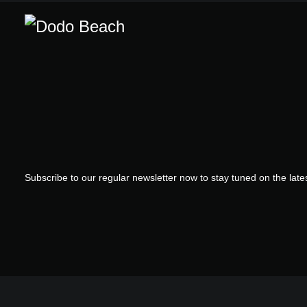
You« Ende 2
hierzulande 
Charts gesch
setzte sie i
gefeierte Sch
und kehrte in
des Netflix
zurück. Little
der Pyramid
festigte ihre
unnachahmli
Performerin.
Subscribe to our regular newsletter now to stay tuned on the lates