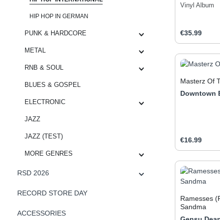
dritte Studi
Vinyl Album
das am 14. 
HIP HOP IN GERMAN
veröffentlich
Regular pric
lyrische Insp
€35.99
PUNK & HARDCORE
aus seiner 
Gefängnisstr
METAL
Produc
Schwierigkeit
RNB & SOUL
und der Arm
während der
Masterz Of 
BLUES & GOSPEL
veröffentlich
Downtown 
sofortigen D
ELECTRONIC
Charts und d
1 der US Bil
JAZZ
Mama« führt
Singles-Char
JAZZ (TEST)
den neunten 
Regular pric
€16.99
Billboard Ho
MORE GENRES
The World« 
den Soul Tr
Produc
RSD 2026
als das best
den 38. Gr
wurde »Me A
RECORD STORE DAY
Ramesses (
für das bes
Sandma
die Single »
ACCESSORIES
beste Rap-S
Gensu Dea