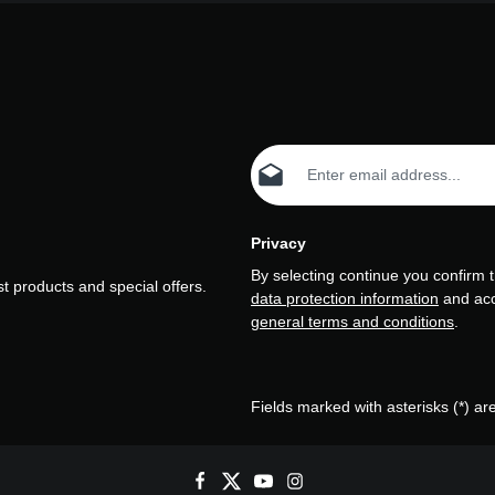
022 hat es
auf die #11 der
afft. Im Jahr 2023
hren Weg als
auspielerin fort
 der letzten Staffel
-Dramas Top Boy
 Simz' Auftritt auf
Email address*
 Stage des 2LP
n Ruf als
che Live-
Privacy
By selecting continue you confirm 
t products and special offers.
data protection information
and ac
general terms and conditions
.
Fields marked with asterisks (*) ar