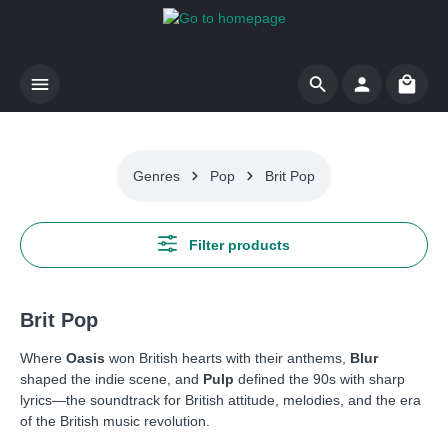
Skip to main content
Shoppi
Genres
Pop
Brit Pop
Filter products
Brit Pop
Where
Oasis
won British hearts with their anthems,
Blur
shaped the indie scene, and
Pulp
defined the 90s with sharp
lyrics—the soundtrack for British attitude, melodies, and the era
of the British music revolution.