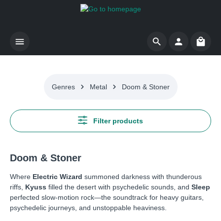
Skip to main content
Shoppi
Genres
Metal
Doom & Stoner
Filter products
Doom & Stoner
Where
Electric Wizard
summoned darkness with thunderous
riffs,
Kyuss
filled the desert with psychedelic sounds, and
Sleep
perfected slow-motion rock—the soundtrack for heavy guitars,
psychedelic journeys, and unstoppable heaviness.