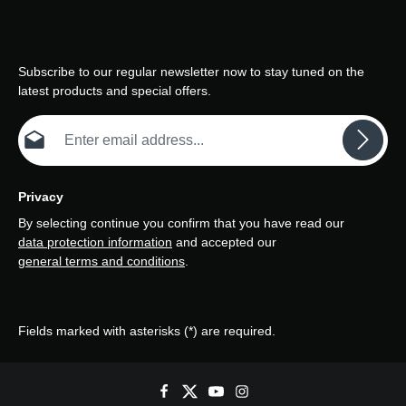
sorgen, dass eine neue
Morgendämmerung eintritt.
»Ritual« ist also ein
Denkmal für unsere
geliebten Verstorbenen,
Subscribe to our regular newsletter now to stay tuned on the
spricht für den geistigen
latest products and special offers.
Kampf, dem sich jeder
stellen muss, um seine
Email address*
Dämonen zu überwinden,
und verherrlicht den Sieg
der Wiedergeburt. Da wir
unsere Dämonen haben, ist
Privacy
dies unser Ritual, um
unseren Weg zu gehen.
By selecting continue you confirm that you have read our
data protection information
and accepted our
general terms and conditions
.
Fields marked with asterisks (*) are required.