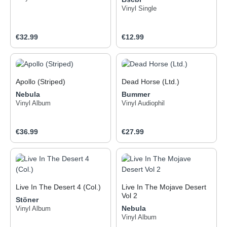
Vinyl Single
Regular price:
Regular price:
€32.99
€12.99
Apollo (Striped)
Dead Horse (Ltd.)
Nebula
Bummer
Vinyl Album
Vinyl Audiophil
Regular price:
Regular price:
€36.99
€27.99
Live In The Desert 4 (Col.)
Live In The Mojave Desert
Vol 2
Stöner
Nebula
Vinyl Album
Vinyl Album