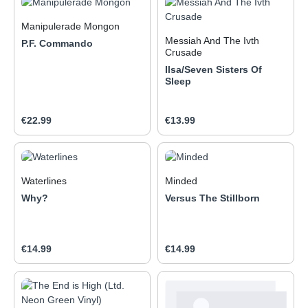
Manipulerade Mongon
Messiah And The Ivth
P.F. Commando
Crusade
Ilsa/Seven Sisters Of
Sleep
Regular price:
Regular price:
€22.99
€13.99
Waterlines
Minded
Why?
Versus The Stillborn
Regular price:
Regular price:
€14.99
€14.99