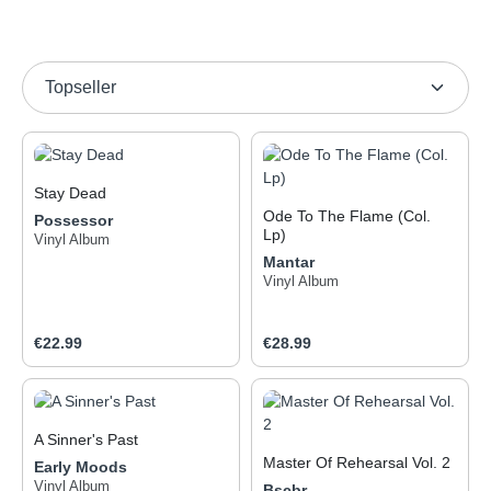
Stay Dead
Ode To The Flame (Col.
Possessor
Lp)
Vinyl Album
Mantar
Vinyl Album
Regular price:
Regular price:
€22.99
€28.99
A Sinner's Past
Master Of Rehearsal Vol. 2
Early Moods
Vinyl Album
Bscbr