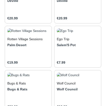
Deville
Deville
Variations on a Theme, with
more fully realized
songwriting and production
by Billy Anderson (Melvins,
Regular price:
Regular price:
€20.99
€20.99
Neurosis)
Rotten Village Sessions
Ego Trip
Palm Desert
Salem'S Pot
Regular price:
Regular price:
€19.99
€7.99
Bugs & Rats
Wolf Council
Bugs & Rats
Wolf Council