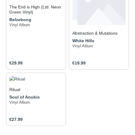
The End is High (Ltd. Neon
Green Vinyl)
Belzebong
Vinyl Album
Abstraction & Mutations
White Hills
Vinyl Album
Regular price:
Regular price:
€29.99
€19.99
Ritual
Soul of Anubis
Soul of Anubis ist ein 2010
gegründetes Power-Duo
Vinyl Album
aus dem Norden Portugals.
Ihre Musik ist eine Wucht
Regular price:
auf der Bühne mit einer
€27.99
Wildheit des Sounds, die
von Thrash bis Sludge