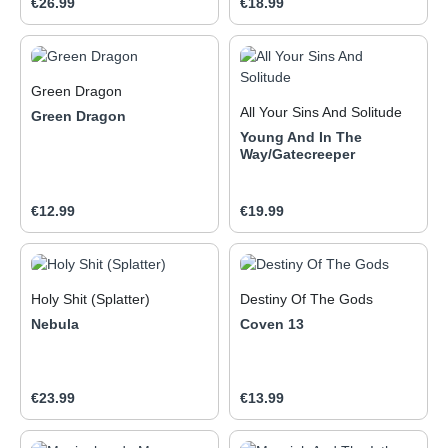
Regular price:
Regular price:
€26.99
€18.99
Green Dragon
All Your Sins And Solitude
Green Dragon
Young And In The
Way/Gatecreeper
Regular price:
Regular price:
€12.99
€19.99
Holy Shit (Splatter)
Destiny Of The Gods
Nebula
Coven 13
Regular price:
Regular price:
€23.99
€13.99