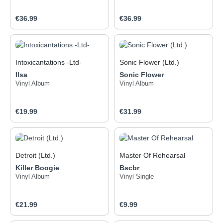
Regular price:
Regular price:
€36.99
€36.99
Intoxicantations -Ltd-
Sonic Flower (Ltd.)
Ilsa
Sonic Flower
Vinyl Album
Vinyl Album
Regular price:
Regular price:
€19.99
€31.99
Detroit (Ltd.)
Master Of Rehearsal
Killer Boogie
Bscbr
Vinyl Album
Vinyl Single
Regular price:
Regular price:
€21.99
€9.99