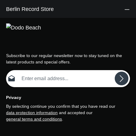
'Motörhead', 'The Watcher'
Berlin Record Store
und 'Keep Us On The
Road'. Auf den Sound
konnten sich Hardrock-
Fans genauso einigen wie
Punks, deren Zeit gerade
erst begonnen hatte (ein
wenig später ebenfalls
unter Mitwirken von
Chiswick Records mit
Subscribe to our regular newsletter now to stay tuned on the
Bands wie The
latest products and special offers.
Damned).Das Albumcover
zeigt eine silberne
Email address*
Heißfolienreplik von Joe
Petagnos ursprünglichem
Motörhead-Logo in all
seiner Pracht. Die
informativen Liner Notes
Privacy
stammen von Ted Carroll,
By selecting continue you confirm that you have read our
der dem Fan die
Geschichte erzählt, wie das
data protection information
and accepted our
Label Chiswick Records es
general terms and conditions
.
schaffte, das Geld für die
Aufnahme
zusammenzukratzen, und