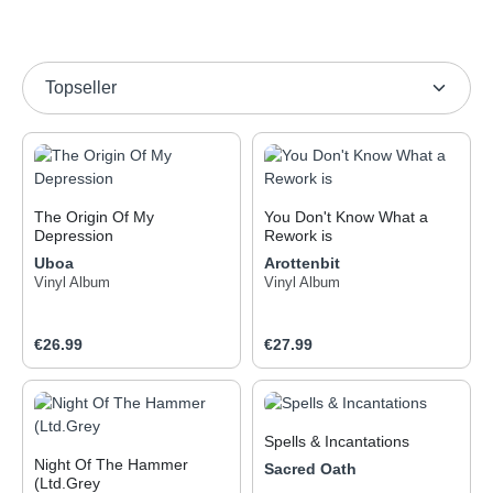
The Origin Of My
You Don't Know What a
Depression
Rework is
Uboa
Arottenbit
In an artistic landscape
Nachdem sie der Welt »You
fueled by gamified
Vinyl Album
Don't Know What Chiptune
Vinyl Album
promotional tactics,
Is« zugerufen haben, kehrt
spasmodic virality, and
arottenbit mit einer noch
Regular price:
manufactured controversy,
Regular price:
radikaleren und
€26.99
€27.99
the amount of noise that
kollektiveren Aussage
independent artists must
zurück: »You Don't Know
cut through can seem
What A Rework Is«. Zehn
overwhelming. Yet, it’s the
Tracks, die von zwanzig
Spells & Incantations
most genuine statements—
italienischen Bands
often those expecting no
komplett dekonstruiert und
Night Of The Hammer
Sacred Oath
audience at all—that
neu aufgebaut wurden,
(Ltd.Grey