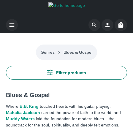
Skip to main content
Shoppi
Genres
Blues & Gospel
Filter products
Blues & Gospel
Where
B.B. King
touched hearts with his guitar playing,
Mahalia Jackson
carried the power of faith to the world, and
Muddy Waters
laid the foundation for modern blues – the
soundtrack for the soul, spirituality, and deeply felt emotions.