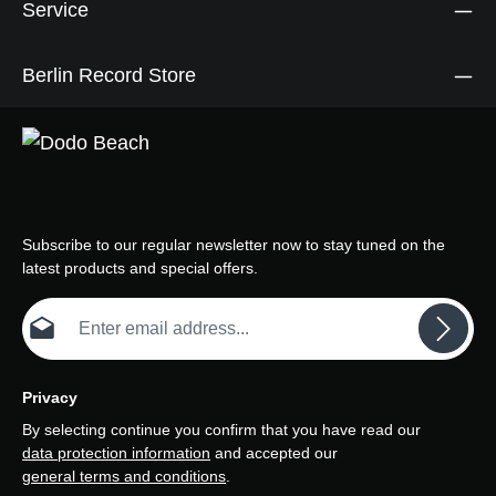
dieser Serie. Die 180g-
Service
Doppelalben mit Lack, der
von Alchemy Mastering aus
den Originalquellen
Berlin Record Store
geschnitten wurde, werden
in einem Gatefold-Jacket
mit überarbeiteter Kunst
von Mark Farrow
präsentiert und sind sowohl
als schwarze Standard-
Vinylpressung als auch als
CD erhältlich.
Subscribe to our regular newsletter now to stay tuned on the
latest products and special offers.
Email address*
Privacy
By selecting continue you confirm that you have read our
data protection information
and accepted our
general terms and conditions
.