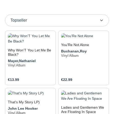
You'Re Not Alone
Why Won'T You Let Me Be
Buchanan,Roy
Black?
Vinyl Album
Mayer,Nathaniel
Vinyl Album
Regular price:
Regular price:
€13.99
€22.99
That's My Story LP)
Ladies and Gentlemen We
John Lee Hooker
„That’s My Story“ ist das
Are Floating In Space
1960 erschienene Album
Vinyl Album