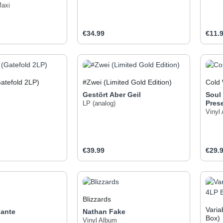
Maxi
e:
Regular price:
Regul
€34.99
€11.
t Quantity: Enter the desired amount or use
Product Quantity: Enter t
Pr
Gatefold 2LP)
#Zwei (Limited Gold Edition)
Cold
Gestört Aber Geil
Soul
Pres
LP (analog)
Vinyl
e:
Regular price:
Regul
€39.99
€29.
t Quantity: Enter the desired amount or use
Product Quantity: Enter t
Pr
Blizzards
Varia
iante
Nathan Fake
nte veröffentlicht
Box)
ektronische
Vinyl Album