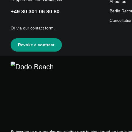
About us
A composite 
and spatial f
+49 30 301 06 80 80
Berlin Reco
Akasha Syste
Cancellatio
attuned and 
expanding un
Or via our
contact form
.
percolating 
air.
Revoke a contract
Subscribe to our regular newsletter now to stay tuned on the lates