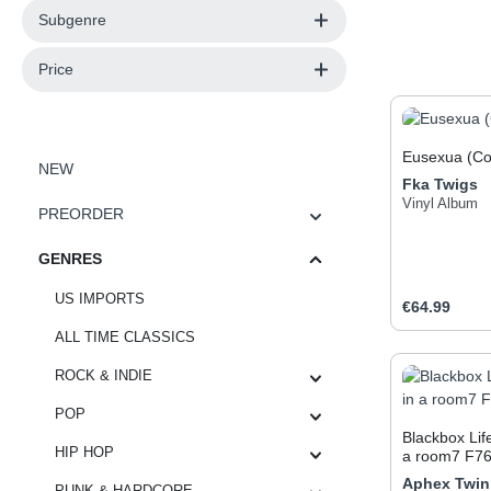
Subgenre
Price
Eusexua (Col
NEW
Fka Twigs
Vinyl Album
PREORDER
GENRES
US IMPORTS
Regular pric
€64.99
ALL TIME CLASSICS
Produc
ROCK & INDIE
POP
Blackbox Lif
HIP HOP
a room7 F7
Aphex Twin
PUNK & HARDCORE