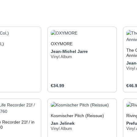
,)
OXYMORE
The C
Jean-Michel Jarre
Anni
Vinyl Album
Jean
Vinyl
e:
Regular price:
Regul
€34.99
€46.
t Quantity: Enter the desired amount or use
Product Quantity: Enter t
Pr
Kosmischer Pitch (Reissue)
Rivin
e Recorder 21f / in
Jan Jelinek
Pref
60
Vinyl Album
Vinyl