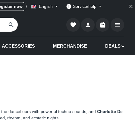
gister now
English
Service/help
Shopping cart co
ACCESSORIES
MERCHANDISE
DEALS
d the dancefloors with powerful techno sounds, and
Charlotte De
d, rhythm, and ecstatic nights.