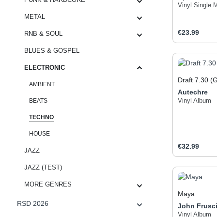
Vinyl Single 
METAL
Regular pric
€23.99
RNB & SOUL
BLUES & GOSPEL
Produc
ELECTRONIC
Draft 7.30 (
AMBIENT
Autechre
BEATS
Vinyl Album
TECHNO
HOUSE
Regular pric
€32.99
JAZZ
JAZZ (TEST)
Produc
MORE GENRES
Maya
RSD 2026
John Frusc
John Fruscia
das erste el
Vinyl Album