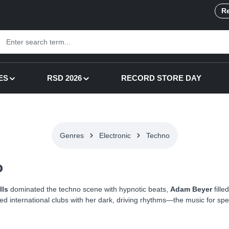
Re
ES
RSD 2026
RECORD STORE DAY
Genres
Electronic
Techno
o
lls
dominated the techno scene with hypnotic beats,
Adam Beyer
fille
d international clubs with her dark, driving rhythms—the music for spee