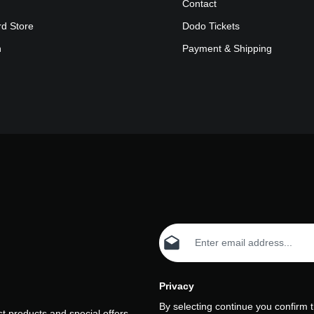
Contact
of synths, software,
inesse, this is
rd Store
Dodo Tickets
m at its most
n
Payment & Shipping
eternal, a forever
iverse of
rhythm and fragrant
Email address*
Privacy
By selecting continue you confirm 
t products and special offers.