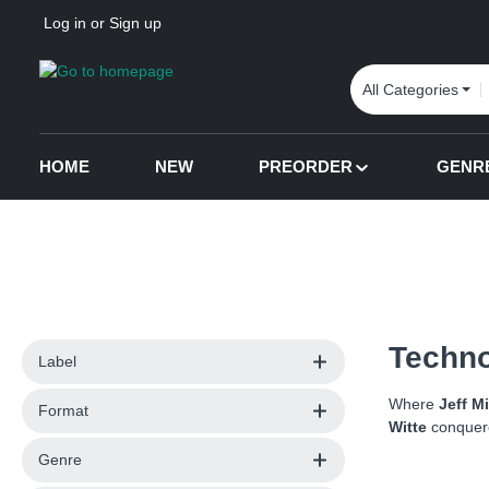
Log in
or
Sign up
p to main content
Skip to search
Skip to main navigation
All Categories
HOME
NEW
PREORDER
GENR
Techn
Label
Where
Jeff Mi
Format
Witte
conquere
Genre