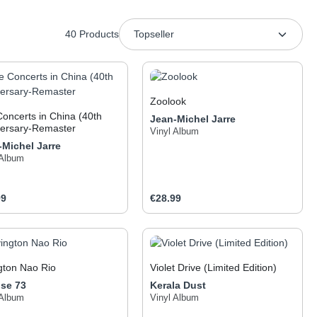
40 Products
Zoolook
oncerts in China (40th
Jean-Michel Jarre
versary-Remaster
Vinyl Album
-Michel Jarre
 Album
ar price:
Regular price:
99
€28.99
 the buttons to increase or decrease the q
he desired amount or use the buttons to inc
oduct Quantity: Enter the desired amount o
Product Quantity: Ent
gton Nao Rio
Violet Drive (Limited Edition)
use 73
Kerala Dust
Kerala Dust wurde 2016 in
 Album
London gegründet.
Vinyl Album
Aufgewachsen mit den Klängen